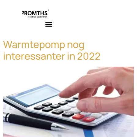
de
inhoud
Infrarood Verwarmen + Verlichten
Warmtepomp nog
interessanter in 2022