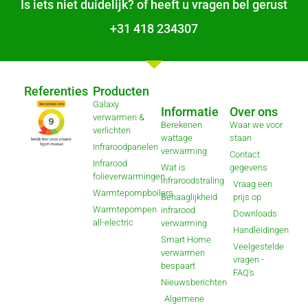
Is iets niet duidelijk? of heeft u vragen bel gerust
+31 418 234307
Referenties
Producten
Galaxy
Informatie
Over ons
verwarmen &
Berekenen
Waar we voor
verlichten
wattage
staan
Infraroodpanelen
verwarming
Contact
Infrarood
Wat is
gegevens
folieverwarmingen
infraroodstraling
Vraag een
Warmtepompboilers
Behaaglijkheid
prijs op
Warmtepompen
infrarood
Downloads
all-electric
verwarming
Handleidingen
Smart Home
Veelgestelde
verwarmen
vragen -
bespaart
FAQ's
Nieuwsberichten
Algemene