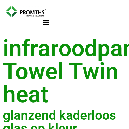
de
inhoud
infraroodpa
Towel Twin
heat
glanzend kaderloos
glas op kleur