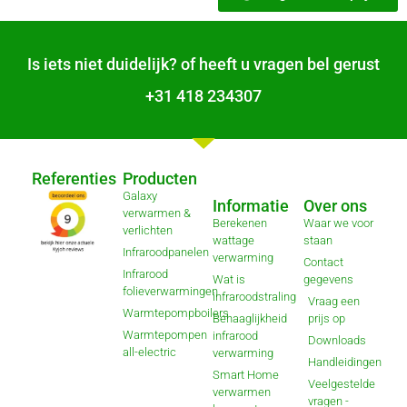
Is iets niet duidelijk? of heeft u vragen bel gerust
+31 418 234307
Referenties
Producten
Galaxy
Informatie
Over ons
verwarmen &
Berekenen
Waar we voor
verlichten
wattage
staan
Infraroodpanelen
verwarming
Contact
Infrarood
Wat is
gegevens
folieverwarmingen
infraroodstraling
Vraag een
Warmtepompboilers
Behaaglijkheid
prijs op
Warmtepompen
infrarood
Downloads
all-electric
verwarming
Handleidingen
Smart Home
Veelgestelde
verwarmen
vragen -