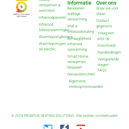
Informatie
Over ons
verwarmen &
Berekenen
Waar we voor
verlichten
wattage
staan
Infraroodpanelen
verwarming
Contact
Infrarood
Wat is
gegevens
folieverwarmingen
infraroodstraling
Vraag een
Warmtepompboilers
Behaaglijkheid
prijs op
Warmtepompen
infrarood
Downloads
all-electric
verwarming
Handleidingen
Smart Home
Veelgestelde
verwarmen
vragen -
bespaart
FAQ's
Nieuwsberichten
Algemene
Verkoopvoorwaarden
© 2024 PROMTHS HEATING SOLUTIONS - Alle rechten voorbehouden