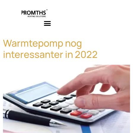
de
inhoud
Infrarood Verwarmen + Verlichten
Warmtepomp nog
interessanter in 2022