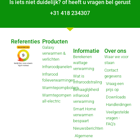
Is iets niet duidelijk? of heeft u vragen bel gerust
+31 418 234307
Referenties
Producten
Galaxy
Informatie
Over ons
verwarmen &
Berekenen
Waar we voor
verlichten
wattage
staan
Infraroodpanelen
verwarming
Contact
Infrarood
Wat is
gegevens
folieverwarmingen
infraroodstraling
Vraag een
Warmtepompboilers
Behaaglijkheid
prijs op
Warmtepompen
infrarood
Downloads
all-electric
verwarming
Handleidingen
Smart Home
Veelgestelde
verwarmen
vragen -
bespaart
FAQ's
Nieuwsberichten
Algemene